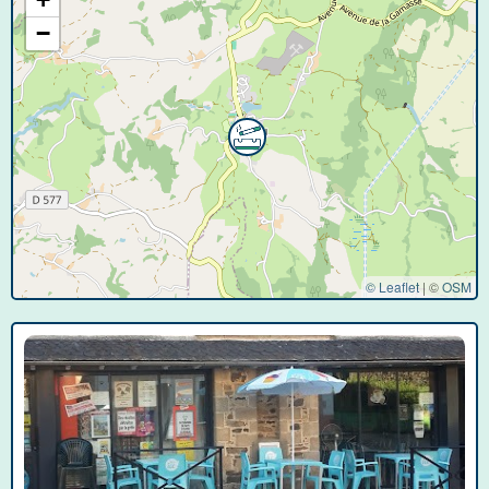
−
© Leaflet
|
©
OSM