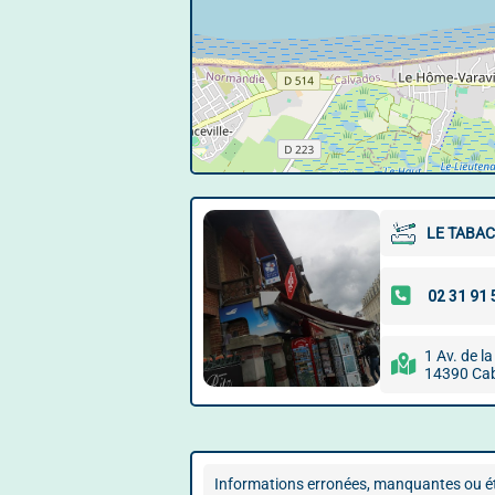
LE TABAC
1 Av. de l
14390 Ca
Informations erronées, manquantes ou ét