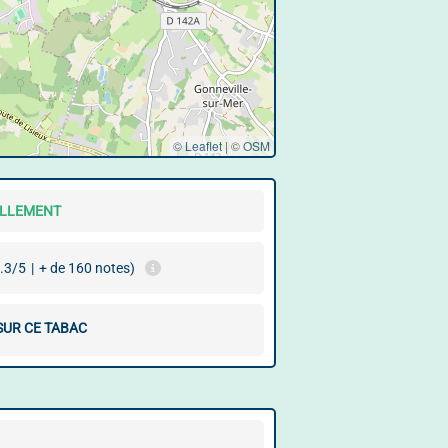
© Leaflet
|
©
OSM
ELLEMENT
.3/5
|
+ de 160 notes)
SUR CE TABAC