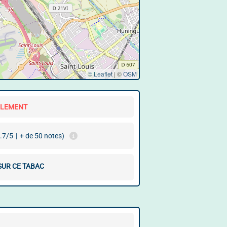
© Leaflet
|
©
OSM
LLEMENT
.7/5
|
+ de 50 notes)
SUR CE TABAC